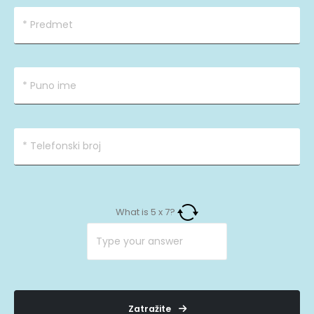
What is
5
x
7
?
Zatražite