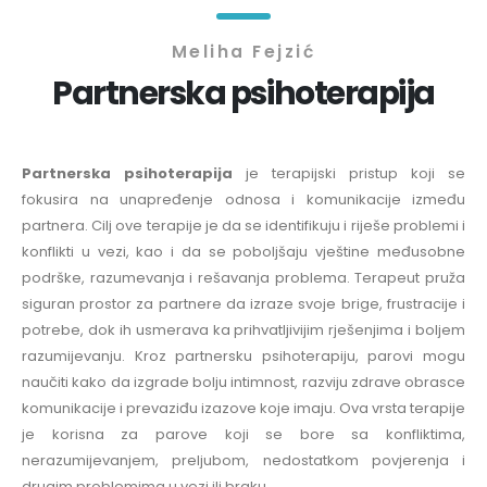
Meliha Fejzić
Partnerska psihoterapija
Partnerska psihoterapija
je terapijski pristup koji se
fokusira na unapređenje odnosa i komunikacije između
partnera. Cilj ove terapije je da se identifikuju i riješe problemi i
konflikti u vezi, kao i da se poboljšaju vještine međusobne
podrške, razumevanja i rešavanja problema. Terapeut pruža
siguran prostor za partnere da izraze svoje brige, frustracije i
potrebe, dok ih usmerava ka prihvatljivijim rješenjima i boljem
razumijevanju. Kroz partnersku psihoterapiju, parovi mogu
naučiti kako da izgrade bolju intimnost, razviju zdrave obrasce
komunikacije i prevaziđu izazove koje imaju. Ova vrsta terapije
je korisna za parove koji se bore sa konfliktima,
nerazumijevanjem, preljubom, nedostatkom povjerenja i
drugim problemima u vezi ili braku.