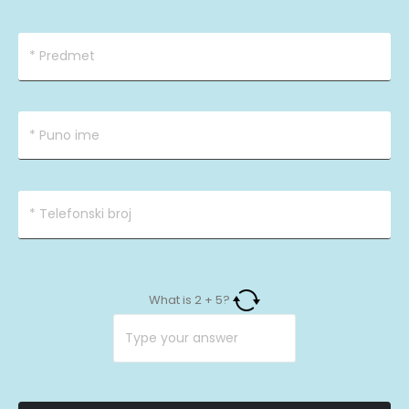
What is
2
+
5
?