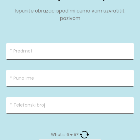
Ispunite obrazac ispod mi cemo vam uzvratitit
pozivom
What is
6
+
5
?