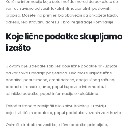
Količina informacija koje ćete možda morati da pokažete će
varirati zavisno od vaših lokalnih ili nacionalnih poslovnih
propisa. Možete, na primjer, biti obavezni da prikažete fizičku
adresu, registrovanu adresu ili broj registracije kompanije.
Koje lične podatke skupljamo
i zašto
U ovom dijelu trebate zabilježi koje lične podatke prikupljate
od korisnika i lokacija posjetilaca. Ovo može uključiti lične
podatke, poput imena, email adrese, opcija ličnog računa;
podaci o transakcijama, poput kupovine informacija; i
tehničke podatke, poput informacija o kolačićima.
Također trebate zabilježiti bilo kakvu kolekciju i reviziju
osjetljivih ličnih podataka, poput podataka vezanih za zdravlje.
Osim što trebate navesti koje lične podatke prikupljate,