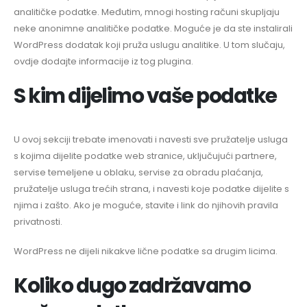
analitičke podatke. Međutim, mnogi hosting računi skupljaju
neke anonimne analitičke podatke. Moguće je da ste instalirali
WordPress dodatak koji pruža uslugu analitike. U tom slučaju,
ovdje dodajte informacije iz tog plugina.
S kim dijelimo vaše podatke
U ovoj sekciji trebate imenovati i navesti sve pružatelje usluga
s kojima dijelite podatke web stranice, uključujući partnere,
servise temeljene u oblaku, servise za obradu plaćanja,
pružatelje usluga trećih strana, i navesti koje podatke dijelite s
njima i zašto. Ako je moguće, stavite i link do njihovih pravila
privatnosti.
WordPress ne dijeli nikakve lične podatke sa drugim licima.
Koliko dugo zadržavamo