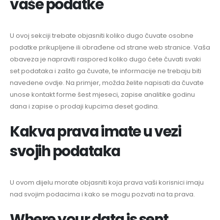
vaše podatke
U ovoj sekciji trebate objasniti koliko dugo čuvate osobne
podatke prikupljene ili obrađene od strane web stranice. Vaša
obaveza je napraviti raspored koliko dugo ćete čuvati svaki
set podataka i zašto ga čuvate, te informacije ne trebaju biti
navedene ovdje. Na primjer, možda želite napisati da čuvate
unose kontakt forme šest mjeseci, zapise analitike godinu
dana i zapise o prodaji kupcima deset godina.
Kakva prava imate u vezi
svojih podataka
U ovom dijelu morate objasniti koja prava vaši korisnici imaju
nad svojim podacima i kako se mogu pozvati na ta prava.
Where your data is sent