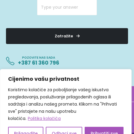
Zatražite
POZOVITE NAS SADA
+387 61 360 796
Cijenimo vašu privatnost
Koristimo kolačiće za poboljšanje vašeg iskustva
pregledavanja, posluživanje prilagođenih oglasa ili
sadržaja i analizu našeg prometa. Klikom na "Prihvati
sve" pristajete na našu upotrebu
© 2025
Meliha Fejzić
Sva prava zadržava
kolačića.
Politika kolačića
Web Design "CanaC"
Prilagodite
Odbaci sve
Prihvatiti sve