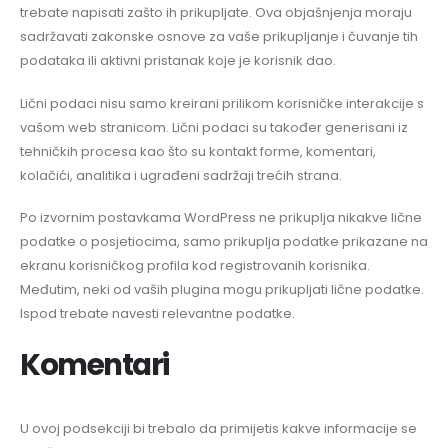
trebate napisati zašto ih prikupljate. Ova objašnjenja moraju
sadržavati zakonske osnove za vaše prikupljanje i čuvanje tih
podataka ili aktivni pristanak koje je korisnik dao.
Lični podaci nisu samo kreirani prilikom korisničke interakcije s
vašom web stranicom. Lični podaci su također generisani iz
tehničkih procesa kao što su kontakt forme, komentari,
kolačići, analitika i ugrađeni sadržaji trećih strana.
Po izvornim postavkama WordPress ne prikuplja nikakve lične
podatke o posjetiocima, samo prikuplja podatke prikazane na
ekranu korisničkog profila kod registrovanih korisnika.
Međutim, neki od vaših plugina mogu prikupljati lične podatke.
Ispod trebate navesti relevantne podatke.
Komentari
U ovoj podsekciji bi trebalo da primijetis kakve informacije se