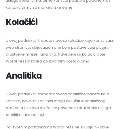
usluga korisnicima, ali ne koristite podatke poslane kroz
kontakt formu za marketinške svrhe.
Kolačići
U ovoj podsekciji trebate navesti kolačiće koje koristi vaša
web stranica, uključujući i one koje postave vaši plugini,
društvene mreže i analitika. Navedeni su kolačići koje
WordPress instalira po izvornim postavkama.
Analitika
U ovoj podsekciji trebate navesti analitičke pakete koje
koristite, kako se korisnici mogu isključiti iz analitičkog
praćenja i linkova do Police privatnosti pružatelja usluga
analitike, ako postoji.
Po izvornim postavkama WordPress ne skuplja nikakve