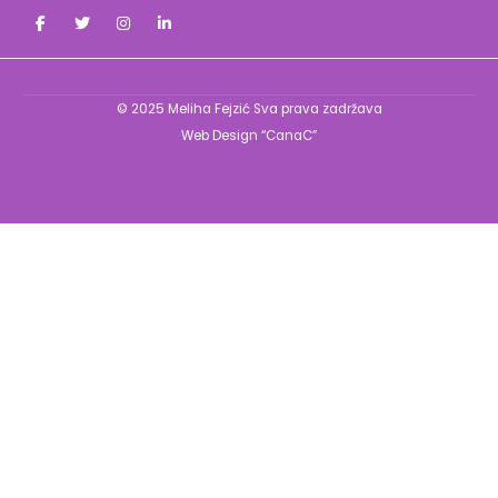
© 2025
Meliha Fejzić
Sva prava zadržava
Web Design “CanaC”