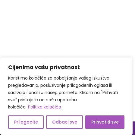
Cijenimo vašu privatnost
Koristimo kolačiće za poboljšanje vašeg iskustva
pregledavanja, posluživanje prilagođenih oglasa ili
sadržaja i analizu našeg prometa. Klikom na "Prihvati
sve" pristajete na našu upotrebu
kolačića.
Politika kolačića
Prilagodite
Odbaci sve
Prihvatiti sve
↓
Kontaktiraj nas